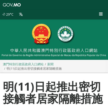
澳
門
特
29°C
別
行
政
區
政
府
入
口
網
站
澳門特別行政區政府入口網站
新聞
明(11)日起推出密切接觸者居家隔離措施
明(11)日起推出密切
接觸者居家隔離措施