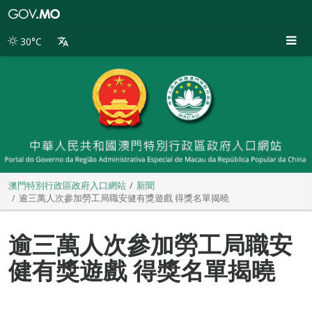
澳
門
特
30°C
別
行
政
區
政
府
入
口
網
站
澳門特別行政區政府入口網站
新聞
逾三萬人次參加勞工局職安健有獎遊戲 得獎名單揭曉
逾三萬人次參加勞工局職安
健有獎遊戲 得獎名單揭曉