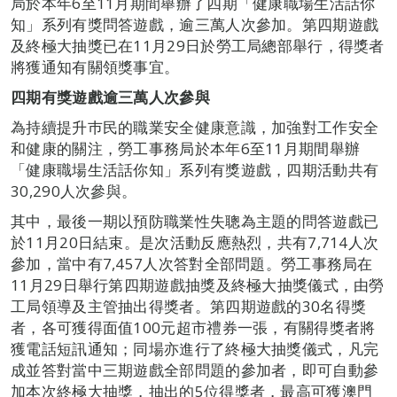
局於本年6至11月期間舉辦了四期「健康職場生活話你
知」系列有獎問答遊戲，逾三萬人次參加。第四期遊戲
及終極大抽獎已在11月29日於勞工局總部舉行，得獎者
將獲通知有關領獎事宜。
四期有獎遊戲逾三萬人次參與
為持續提升巿民的職業安全健康意識，加強對工作安全
和健康的關注，勞工事務局於本年6至11月期間舉辦
「健康職場生活話你知」系列有獎遊戲，四期活動共有
30,290人次參與。
其中，最後一期以預防職業性失聰為主題的問答遊戲已
於11月20日結束。是次活動反應熱烈，共有7,714人次
參加，當中有7,457人次答對全部問題。勞工事務局在
11月29日舉行第四期遊戲抽獎及終極大抽獎儀式，由勞
工局領導及主管抽出得獎者。第四期遊戲的30名得獎
者，各可獲得面值100元超市禮券一張，有關得獎者將
獲電話短訊通知；同場亦進行了終極大抽獎儀式，凡完
成並答對當中三期遊戲全部問題的參加者，即可自動參
加本次終極大抽獎，抽出的5位得獎者，最高可獲澳門