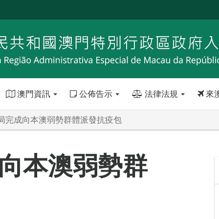
澳門資訊
公佈告示
法律法規
來
局完成向本澳弱勢群體派發抗疫包
向本澳弱勢群