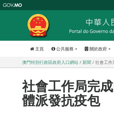
澳
門
特
別
行
政
區
政
府
入
口
網
站
主頁
公共服務
關於政府
澳門特別行政區政府入口網站
新聞
社會工作
社會工作局完成
體派發抗疫包