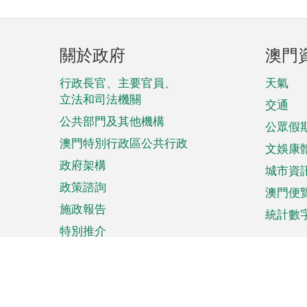
頁
關於政府
澳門
腳
菜
行政長官、主要官員、
天氣
立法和司法機關
單
交通
公共部門及其他機構
公眾假
澳門特別行政區公共行政
文娛康
政府架構
城市資
政策諮詢
澳門便
施政報告
統計數
特別推介
來澳旅遊
商務
計劃行程
貿易投