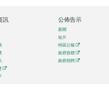
資訊
公佈告示
新聞
短片
期
特區公報
體
政府投標
訊
政府招聘
覽
字
及貿易
相關連結
資
手機應用程式目錄