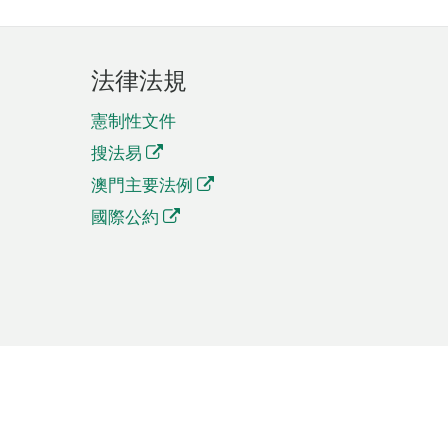
法律法規
憲制性文件
搜法易
澳門主要法例
國際公約