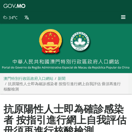
澳
門
特
34°C
別
行
政
區
政
府
入
口
網
站
澳門特別行政區政府入口網站
新聞
抗原陽性人士即為確診感染者 按指引進行網上自我評估 毋須再進行
核酸檢測
抗原陽性人士即為確診感染
者 按指引進行網上自我評估
毋須再進行核酸檢測