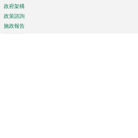
政府架構
政策諮詢
施政報告
特別推介
澳門資訊
天氣
交通
公眾假期
文娛康體
城市資訊
澳門便覽
統計數字