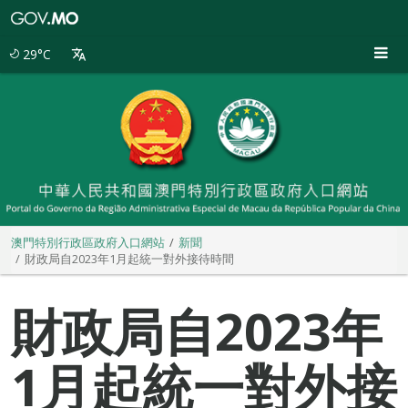
澳
門
特
29°C
別
行
政
區
政
府
入
口
網
站
澳門特別行政區政府入口網站
新聞
財政局自2023年1月起統一對外接待時間
財政局自2023年
1月起統一對外接