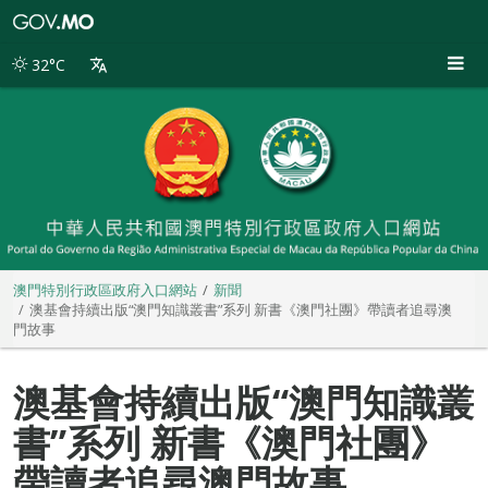
澳
門
特
32°C
別
行
政
區
政
府
入
口
網
站
澳門特別行政區政府入口網站
新聞
澳基會持續出版“澳門知識叢書”系列 新書《澳門社團》帶讀者追尋澳
門故事
澳基會持續出版“澳門知識叢
書”系列 新書《澳門社團》
帶讀者追尋澳門故事