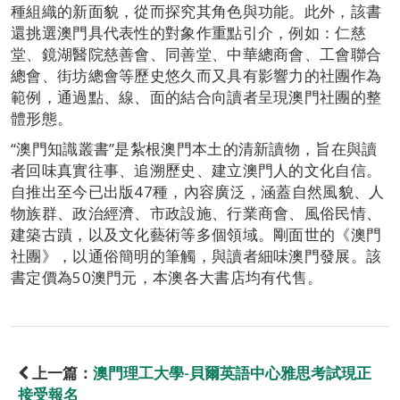
種組織的新面貌，從而探究其角色與功能。此外，該書
還挑選澳門具代表性的對象作重點引介，例如：仁慈
堂、鏡湖醫院慈善會、同善堂、中華總商會、工會聯合
總會、街坊總會等歷史悠久而又具有影響力的社團作為
範例，通過點、線、面的結合向讀者呈現澳門社團的整
體形態。
“澳門知識叢書”是紮根澳門本土的清新讀物，旨在與讀
者回味真實往事、追溯歷史、建立澳門人的文化自信。
自推出至今已出版47種，內容廣泛，涵蓋自然風貌、人
物族群、政治經濟、市政設施、行業商會、風俗民情、
建築古蹟，以及文化藝術等多個領域。剛面世的《澳門
社團》，以通俗簡明的筆觸，與讀者細味澳門發展。該
書定價為50澳門元，本澳各大書店均有代售。
上一篇：
澳門理工大學-貝爾英語中心雅思考試現正
接受報名