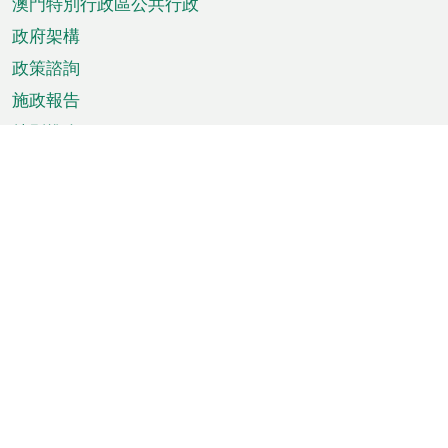
澳門特別行政區公共行政
政府架構
政策諮詢
施政報告
特別推介
澳門資訊
天氣
交通
公眾假期
文娛康體
城市資訊
澳門便覽
統計數字