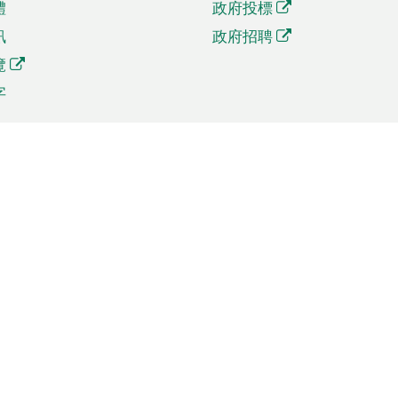
體
政府投標
訊
政府招聘
覽
字
及貿易
相關連結
資
手機應用程式目錄
貿會展
社交媒體目錄
商機和服務
專題網站目錄
訊
RSS訂閱目錄
權
表格下載
政公職局