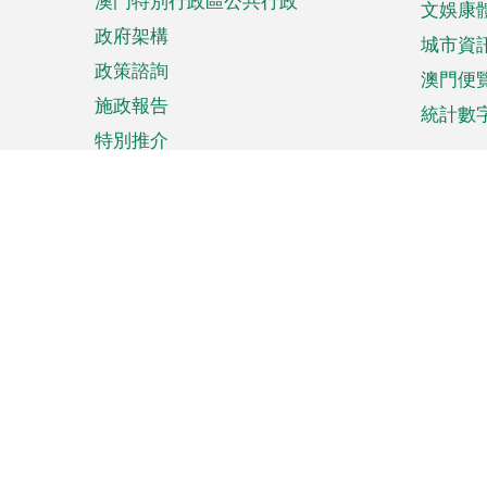
澳門特別行政區公共行政
文娛康
政府架構
城市資
政策諮詢
澳門便
施政報告
統計數
特別推介
來澳旅遊
商務
計劃行程
貿易投
觀光
澳門經
娛樂消閒
中小企
購物
市場資
節日盛事
知識產
網
網
頁
使用條款
私隱聲明
協調機構：澳門特別行政區行