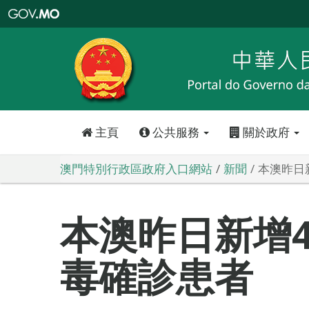
澳
門
特
別
行
政
區
政
府
入
口
網
站
主頁
公共服務
關於政府
澳門特別行政區政府入口網站
新聞
本澳昨日
本澳昨日新增
毒確診患者