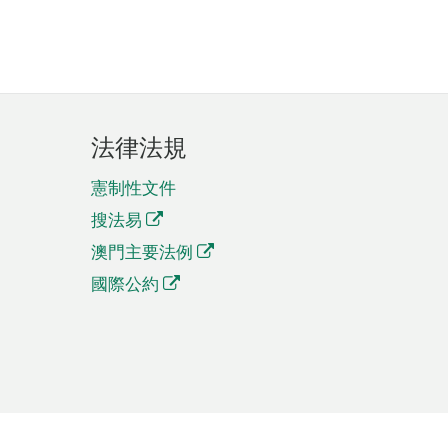
法律法規
憲制性文件
搜法易
澳門主要法例
國際公約