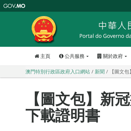
澳
門
特
別
行
政
區
政
府
入
口
網
站
主頁
公共服務
關於政府
澳門特別行政區政府入口網站
新聞
【圖文包
【圖文包】新冠
下載證明書