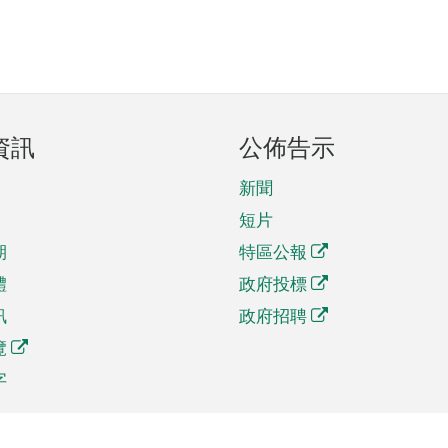
資訊
公佈告示
新聞
短片
期
特區公報
體
政府投標
訊
政府招聘
覽
字