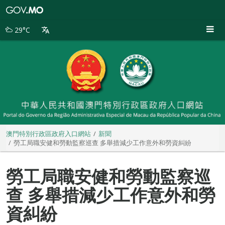
澳
門
特
29°C
別
行
政
區
政
府
入
口
網
站
澳門特別行政區政府入口網站
新聞
勞工局職安健和勞動監察巡查 多舉措減少工作意外和勞資糾紛
勞工局職安健和勞動監察巡
查 多舉措減少工作意外和勞
資糾紛