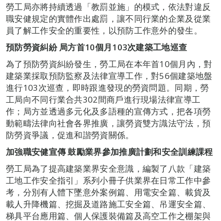
勞工局亦將持續透過「教罰並施」的模式，依法對違反
職安健規定的實體作出處罰，讓不同行業的企業及從業
員了解工作安全的重要性，以預防工作意外的發生。
預防勞資糾紛 局方首10個月103次建築工地巡查
為了預防勞資糾紛發生，勞工局在本年首10個月內，對
建築業採取預防監察及法律宣導工作，對56個建築地盤
進行103次巡查，即時跟進發現的勞資問題。同期，勞
工局向不同行業合共302間商戶進行現場法律宣導工
作；局方並透過多元化及多語種的宣傳方式，把各項勞
動範疇法律向社會各界推廣，讓勞資雙方識法守法，預
防勞資爭議，促進和諧勞資關係。
加強職安健宣傳
鼓勵業界參加推廣計劃和安全訓練課程
勞工局為了提高建築業界安全意識，編製了八款「建築
工地工作安全指引」系列小冊子供業界在日常工作中參
考，分別有人體下墜意外案例篇、用電安全篇、載貨及
載人升降機篇、挖掘及道路施工安全篇、吊運安全篇、
梯具平台應用篇、個人保護裝備篇及高空工作之棚架與