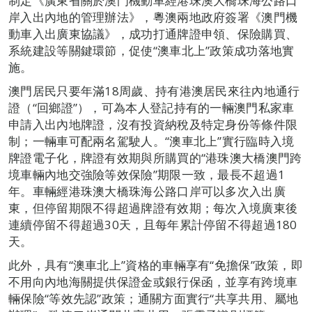
制定《廣東省關於澳門機動車經港珠澳大橋珠海公路口
岸入出內地的管理辦法》，粵澳兩地政府簽署《澳門機
動車入出廣東協議》，成功打通牌證申領、保險購買、
系統建設等關鍵環節，促使“澳車北上”政策成功落地實
施。
澳門居民只要年滿18周歲、持有港澳居民來往內地通行
證（“回鄉證”），可為本人登記持有的一輛澳門私家車
申請入出內地牌證，沒有投資納稅及特定身份等條件限
制；一輛車可配兩名駕駛人。“澳車北上”實行臨時入境
牌證電子化，牌證有效期與所購買的“港珠澳大橋澳門跨
境車輛內地交強險等效保險”期限一致，最長不超過1
年。車輛經港珠澳大橋珠海公路口岸可以多次入出廣
東，但停留期限不得超過牌證有效期；每次入境廣東後
連續停留不得超過30天，且每年累計停留不得超過180
天。
此外，具有“澳車北上”資格的車輛享有“免擔保”政策，即
不用向內地海關提供保證金或銀行保函，並享有跨境車
輛保險“等效先認”政策；通關方面實行“共享共用、屬地