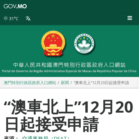
澳
門
特
31°C
別
行
政
區
政
府
入
口
網
站
澳門特別行政區政府入口網站
新聞
“澳車北上”12月20日起接受申請
“澳車北上”12月20
日起接受申請
來源：
交通事務局（DSAT）