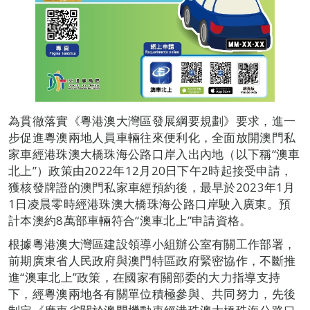
為貫徹落實《粵港澳大灣區發展綱要規劃》要求，進一
步促進粵澳兩地人員車輛往來便利化，全面放開澳門私
家車經港珠澳大橋珠海公路口岸入出內地（以下稱“澳車
北上”）政策由2022年12月20日下午2時起接受申請，
獲核發牌證的澳門私家車經預約後，最早於2023年1月
1日凌晨零時經港珠澳大橋珠海公路口岸駛入廣東。預
計本澳約8萬部車輛符合“澳車北上”申請資格。
根據粵港澳大灣區建設領導小組辦公室有關工作部署，
前期廣東省人民政府與澳門特區政府緊密協作，不斷推
進“澳車北上”政策，在國家有關部委的大力指導支持
下，經粵澳兩地各有關單位積極參與、共同努力，先後