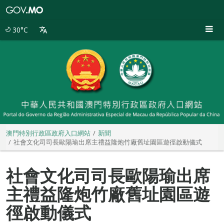
澳
門
特
30°C
別
行
政
區
政
府
入
口
網
站
澳門特別行政區政府入口網站
新聞
社會文化司司長歐陽瑜出席主禮益隆炮竹廠舊址園區遊徑啟動儀式
社會文化司司長歐陽瑜出席
主禮益隆炮竹廠舊址園區遊
徑啟動儀式