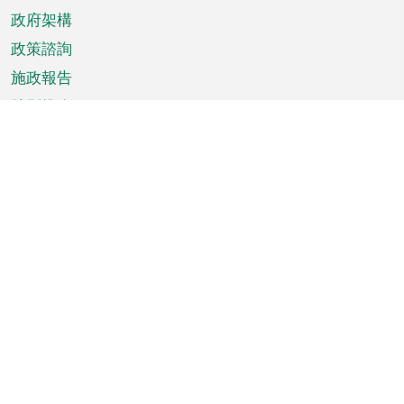
政府架構
政策諮詢
施政報告
特別推介
澳門資訊
天氣
交通
公眾假期
文娛康體
城市資訊
澳門便覽
統計數字