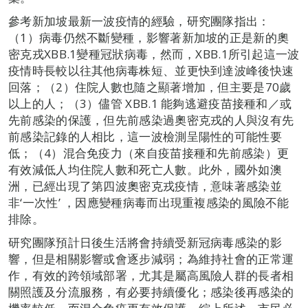
參考新加坡最新一波疫情的經驗，研究團隊指出：
（1）病毒仍然不斷變種，影響著新加坡的正是新的奧
密克戎XBB.1變種冠狀病毒，然而，XBB.1所引起這一波
疫情時長較以往其他病毒株短、並更快到達波峰後快速
回落；（2）住院人數也隨之顯著增加，但主要是70歲
以上的人；（3）儘管 XBB.1 能夠逃避疫苗接種和／或
先前感染的保護，但先前感染過奧密克戎的人與沒有先
前感染記錄的人相比，這一波檢測呈陽性的可能性要
低；（4）混合免疫力（來自疫苗接種和先前感染）更
有效減低人均住院人數和死亡人數。此外，國外如澳
洲，已經出現了第四波奧密克戎疫情，意味著感染並
非‘一次性’ ，因應變種病毒而出現重複感染的風險不能
排除。
研究團隊預計日後生活將會持續受新冠病毒感染的影
響，但是相關影響或會逐步減弱；為維持社會的正常運
作，有效的跨領域部署，尤其是屬高風險人群的長者相
關照護及分流服務，有必要持續優化；感染後再感染的