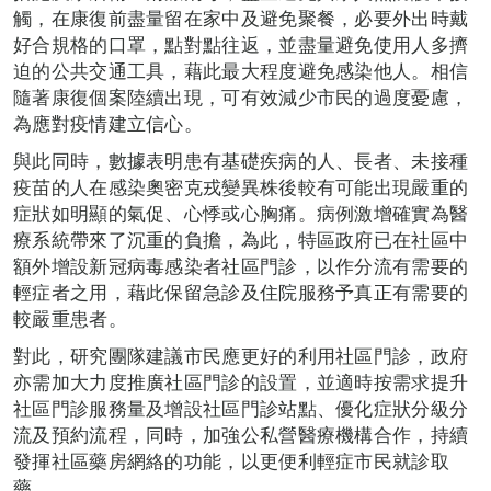
觸，在康復前盡量留在家中及避免聚餐，必要外出時戴
好合規格的口罩，點對點往返，並盡量避免使用人多擠
迫的公共交通工具，藉此最大程度避免感染他人。相信
隨著康復個案陸續出現，可有效減少市民的過度憂慮，
為應對疫情建立信心。
與此同時，數據表明患有基礎疾病的人、長者、未接種
疫苗的人在感染奧密克戎變異株後較有可能出現嚴重的
症狀如明顯的氣促、心悸或心胸痛。病例激增確實為醫
療系統帶來了沉重的負擔，為此，特區政府已在社區中
額外增設新冠病毒感染者社區門診，以作分流有需要的
輕症者之用，藉此保留急診及住院服務予真正有需要的
較嚴重患者。
對此，研究團隊建議市民應更好的利用社區門診，政府
亦需加大力度推廣社區門診的設置，並適時按需求提升
社區門診服務量及增設社區門診站點、優化症狀分級分
流及預約流程，同時，加強公私營醫療機構合作，持續
發揮社區藥房網絡的功能，以更便利輕症市民就診取
藥。