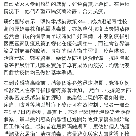
自己及家人受到感染的威脅，難免會無所適從。在這種
情況下，他們希望市民沉著冷靜，合力抗疫。
研究團隊表示，堅持零感染政策3年，成功避過毒性較
高的原始毒株和德爾塔毒株，亦為應付抗疫政策開放後
必然會出現的衝擊而爭取時間作好準備。本澳防疫指引
因應國家防疫政策的變化在優化調整中，而社會各界無
論是對病毒的瞭解、良好的個人衛生習慣、疫苗供應、
治療經驗、醫療資源、藥物及防疫物資貯備、抗疫包派
發等都累計了共識並實施了卓有成效的預案，均說明澳
門對抗疫情均已做好基本準備。
在到達感染高峰前，感染個案必然迅速增長，錄得病例
和醫院入住率等指標都有顯著增加。 然而，根據絕大部
份奧密克戎感染者的經驗，感染後出現的不適如發熱、
疼痛、咳嗽等均以對症下藥便可有效控制，患者一般會
在5至7日內康復，事實上，本澳已陸續出現感染者康復
個案，最早受到感染的群體已經開始逐漸康復並開始返
回工作崗位。感染者在居家隔離期間，應做好個人防護
措施及家居衛生清潔消毒，盡量避免與家人無防護下接