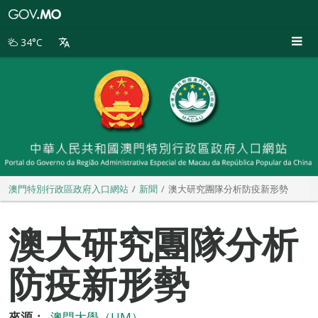
澳
門
特
34°C
別
行
政
區
政
府
入
口
網
站
澳門特別行政區政府入口網站
新聞
澳大研究團隊分析防疫新形勢
澳大研究團隊分析
防疫新形勢
來源：
澳門大學（UM）