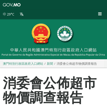
澳
門
特
29°C
別
行
政
區
政
府
入
口
網
站
澳門特別行政區政府入口網站
新聞
消委會公佈超市物價調查報告
消委會公佈超市
物價調查報告