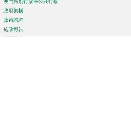
澳門特別行政區公共行政
政府架構
政策諮詢
施政報告
特別推介
澳門資訊
天氣
交通
公眾假期
文娛康體
城市資訊
澳門便覽
統計數字