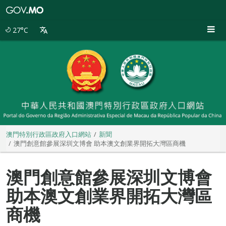
澳
門
特
27°C
別
行
政
區
政
府
入
口
網
站
澳門特別行政區政府入口網站
新聞
澳門創意館參展深圳文博會 助本澳文創業界開拓大灣區商機
澳門創意館參展深圳文博會
助本澳文創業界開拓大灣區
商機