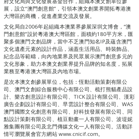
府文化局與文化發展基金合作，組織本澳文創單位參
展，設立“澳門創意館”，引領本澳文創業界開拓粵港澳
大灣區的商機，促進產業交流及發展。
文化局自2006年起組織本澳業界參展深圳文博會，“澳
門創意館”設於粵港澳大灣區館，面積約180平方米，匯
聚多個澳門文創品牌，當中不乏澳門知名IP及蘊含澳門
文化遺產元素的設計作品，涵蓋生活用品、時裝飾品、
紀念品等範疇，向內地業界及民眾展示澳門創意多元的
文化形象，助力本澳文創業界提升品牌的知名度，拓展
業務至粵港澳大灣區及內地市場。
是次本澳文創參展單位，包括：恆動活動策劃有限公
司、澳門文創綜合服務中心有限公司、梳打熊貓產品設
計、樂古創意設計有限公司、TICK 設計有限公司、漢彩
廣告企劃設計有限公司、早雲設計整合有限公司、WAS
澳門國際文化創意有限公司、好科技發展有限公司、同
點設計策劃有限公司、植豆動畫一人有限公司、波堤妮
雅集團有限公司及北門傳媒文化一人有限公司。活動詳
情可瀏覽展會官方網站 www.cnicif.com。