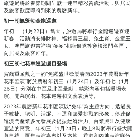
旅遊局將於春節期間呈獻一連串精彩賀歲活動，與居民
及旅客歡度即將到來的農曆新年。
初一朝氣蓬勃金龍巡遊
年初一（1月22日）當天，旅遊局將舉行金龍巡遊喜迎
新春，活動將安排財神、福祿壽三星、兔生肖、金童玉
女、澳門旅遊吉祥物“麥麥”和龍獅隊等穿梭澳門各區，
向居民及旅客拜年。
初三初七花車巡遊矚目登場
賀歲重頭戲之一的“兔躍盛世歡樂春節2023年農曆新年
花車匯演”將於農曆年初三（1月24日）及年初七（1月
28日）分別在中區及北區呈獻，精彩內容包括暖場表
演、開幕演出、花車巡遊和文藝表演等。
2023年農曆新年花車匯演以“兔年”為主題方向，透過兔
子敏捷、聰明、活躍、幸運和熱愛挑戰的形象，傳達促
進澳門產業多元發展及提振經濟活力、百業興旺及健康
宜遊的寓意。年初三（1月24日）晚上8時將舉行盛大開
幕典禮，匯集表演嘉賓以及本地、香港和內地表演隊伍