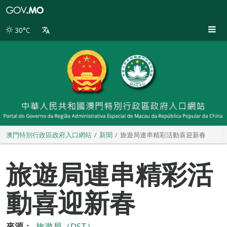
澳
門
特
30°C
別
行
政
區
政
府
入
口
網
站
澳門特別行政區政府入口網站
新聞
旅遊局連串精彩活動喜迎新春
旅遊局連串精彩活
動喜迎新春
來源：
旅遊局（DST）