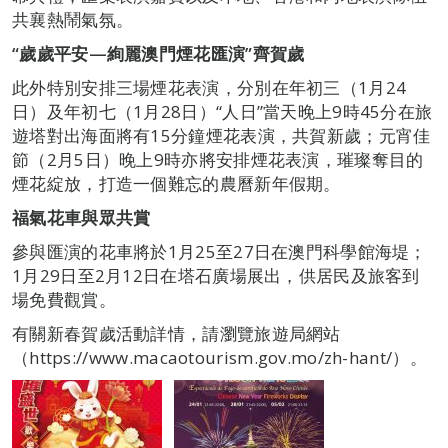
共襄熱鬧氣氛。
“
歲歲平安—絢麗澳門煙花匯演”
齊賀歲
此外特別安排三場煙花表演，分別在年初三（1月24
日）及年初七（1月28日）“人日”當天晚上9時45分在旅
遊塔對出海面將有15分鐘煙花表演，共賀新歲；元宵佳
節（2月5日）晚上9時亦將安排煙花表演，璀璨奪目的
煙花綻放，打造一個難忘的農曆新年假期。
福氣花車與眾共賞
參與匯演的花車將於1月25至27日在澳門科學館海堤；
1月29日至2月12日在塔石廣場展出，供居民及旅客到
場免費觀賞。
有關新春賀歲活動詳情，請瀏覽旅遊局網站
（https://www.macaotourism.gov.mo/zh-hant/）。