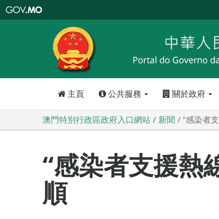
澳
門
特
別
行
政
區
政
府
入
口
網
站
主頁
公共服務
關於政府
澳門特別行政區政府入口網站
新聞
“感染者
“感染者支援熱
順