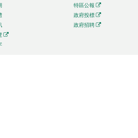
期
特區公報
體
政府投標
訊
政府招聘
覽
字
及貿易
相關連結
資
手機應用程式目錄
貿會展
社交媒體目錄
商機和服務
專題網站目錄
訊
RSS訂閱目錄
權
表格下載