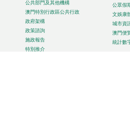
公共部門及其他機構
公眾假
澳門特別行政區公共行政
文娛康
政府架構
城市資
政策諮詢
澳門便
施政報告
統計數
特別推介
來澳旅遊
商務
計劃行程
貿易投
觀光
澳門經
娛樂消閒
中小企
購物
市場資
節日盛事
知識產