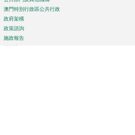
單
澳門特別行政區公共行政
政府架構
政策諮詢
施政報告
特別推介
澳門資訊
天氣
交通
公眾假期
文娛康體
城市資訊
澳門便覽
統計數字