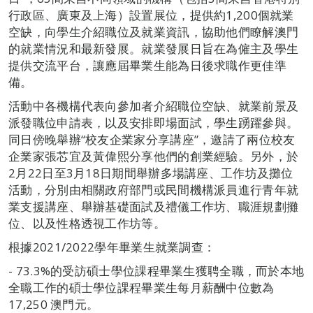
行政區、廣東及上海）設置展位，提供約1,200個就業
空缺，向學生介紹職位及就業資訊，協助他們瞭解澳門
的就業情況和最新發展。就業發展日旨在為僱主及學生
提供交流平台，讓應屆畢業生能為日後求職作更佳準
備。
活動中各機構代表向參加者介紹職位空缺、就業前景及
派發職位申請表，以及安排即場面試，學生踴躍參與。
同日傍晚舉辦“校友企業家分享講座”，邀請了兩位校友
企業家張芯宜及黃偉熙分享他們的創業經驗。另外，於
2月22日至3月18日期間舉辦多場講座、工作坊及攤位
活動，分別由相關政府部門或民間機構派員進行青年就
業支援講座、舉辦基礎面試及禮儀工作坊、職涯規劃攤
位、以及性格透視工作坊等。
根據2021/2022學年畢業生就業調查：
- 73.3%的受訪碩士學位課程畢業生獲聘全職，而於本地
全職工作的碩士學位課程畢業生每月薪酬中位數為
17,250 澳門元。