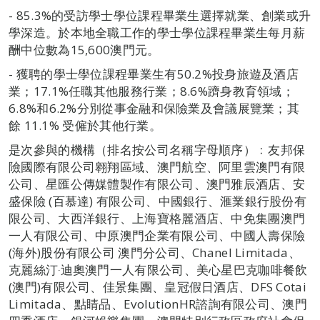
- 85.3%的受訪學士學位課程畢業生選擇就業、創業或升
學深造。於本地全職工作的學士學位課程畢業生每月薪
酬中位數為15,600澳門元。
- 獲聘的學士學位課程畢業生有50.2%投身旅遊及酒店
業；17.1%任職其他服務行業；8.6%躋身教育領域；
6.8%和6.2%分別從事金融和保險業及會議展覽業；其
餘 11.1% 受僱於其他行業。
是次參與的機構（排名按公司名稱字母順序）﹕友邦保
險國際有限公司翱翔區域、澳門航空、阿里雲澳門有限
公司、星匯公傳媒體製作有限公司、澳門雅辰酒店、安
盛保險 (百慕達) 有限公司、中國銀行、滙業銀行股份有
限公司、大西洋銀行、上海寶格麗酒店、中免集團澳門
一人有限公司、中原澳門企業有限公司、中國人壽保險
(海外)股份有限公司 澳門分公司、Chanel Limitada、
克麗絲汀‧迪奧澳門一人有限公司、美心星巴克咖啡餐飲
(澳門)有限公司、佳景集團、皇冠假日酒店、DFS Cotai
Limitada、點睛品、EvolutionHR諮詢有限公司、澳門