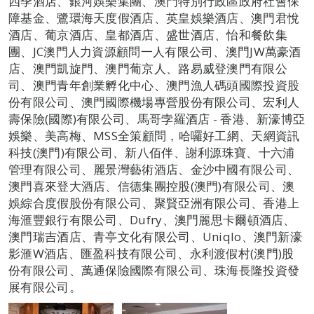
四季酒店、銀河娛樂集團、澳門特別行政區政府社會保
障基金、鷺環海天度假酒店、英皇娛樂酒店、澳門君悅
酒店、葡京酒店、皇都酒店、盛世酒店、怡和餐飲集
團、JC澳門人力資源顧問一人有限公司、澳門JW萬豪酒
店、澳門凱旋門、澳門葡京人、路易威登澳門有限公
司、澳門青年創業孵化中心、澳門漁人碼頭國際投資股
份有限公司、澳門國際機場專營股份有限公司、宏利人
壽保險(國際)有限公司、馬哥孛羅酒店 - 香港、新濠博亞
娛樂、美高梅、MSS全策顧問，哈囉好工網、天網資訊
科技(澳門)有限公司、新八佰伴、謝利源珠寶、十六浦
管理有限公司、麗景灣藝術酒店、金沙中國有限公司、
澳門喜來登大酒店、信德集團控股(澳門)有限公司、澳
娛綜合度假股份有限公司、聚賢亞洲有限公司、香港上
海滙豐銀行有限公司、Dufry、澳門麗思卡爾頓酒店、
澳門瑞吉酒店、青亭文化有限公司、Uniqlo、澳門新濠
影滙W酒店、匯盈科技有限公司、永利渡假村(澳門)股
份有限公司、萬通保險國際有限公司、珠海長隆投資發
展有限公司。