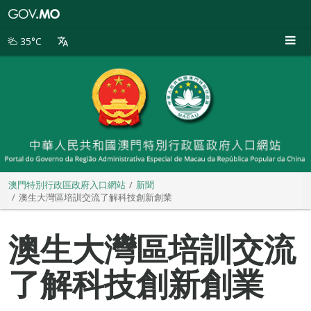
澳
門
特
35°C
別
行
政
區
政
府
入
口
網
站
澳門特別行政區政府入口網站
新聞
澳生大灣區培訓交流了解科技創新創業
澳生大灣區培訓交流
了解科技創新創業