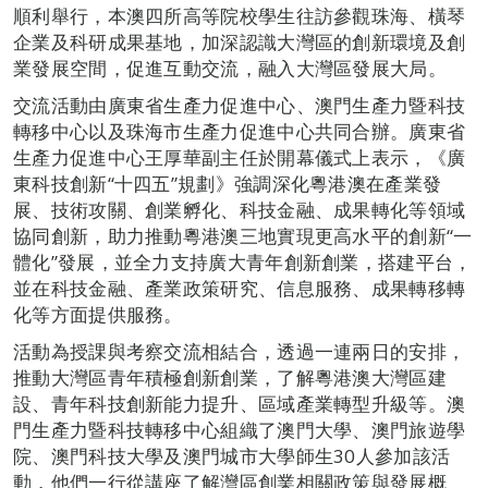
順利舉行，本澳四所高等院校學生往訪參觀珠海、橫琴
企業及科研成果基地，加深認識大灣區的創新環境及創
業發展空間，促進互動交流，融入大灣區發展大局。
交流活動由廣東省生產力促進中心、澳門生產力暨科技
轉移中心以及珠海市生產力促進中心共同合辦。廣東省
生產力促進中心王厚華副主任於開幕儀式上表示，《廣
東科技創新“十四五”規劃》強調深化粵港澳在產業發
展、技術攻關、創業孵化、科技金融、成果轉化等領域
協同創新，助力推動粵港澳三地實現更高水平的創新“一
體化”發展，並全力支持廣大青年創新創業，搭建平台，
並在科技金融、產業政策研究、信息服務、成果轉移轉
化等方面提供服務。
活動為授課與考察交流相結合，透過一連兩日的安排，
推動大灣區青年積極創新創業，了解粵港澳大灣區建
設、青年科技創新能力提升、區域產業轉型升級等。澳
門生產力暨科技轉移中心組織了澳門大學、澳門旅遊學
院、澳門科技大學及澳門城市大學師生30人參加該活
動，他們一行從講座了解灣區創業相關政策與發展概