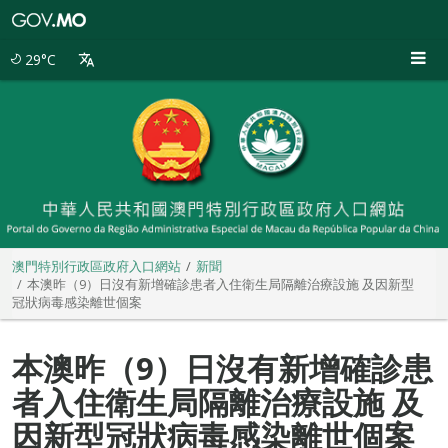
澳
門
特
29°C
別
行
政
區
政
府
入
口
網
站
澳門特別行政區政府入口網站
新聞
本澳昨（9）日沒有新增確診患者入住衛生局隔離治療設施 及因新型
冠狀病毒感染離世個案
本澳昨（9）日沒有新增確診患
者入住衛生局隔離治療設施 及
因新型冠狀病毒感染離世個案