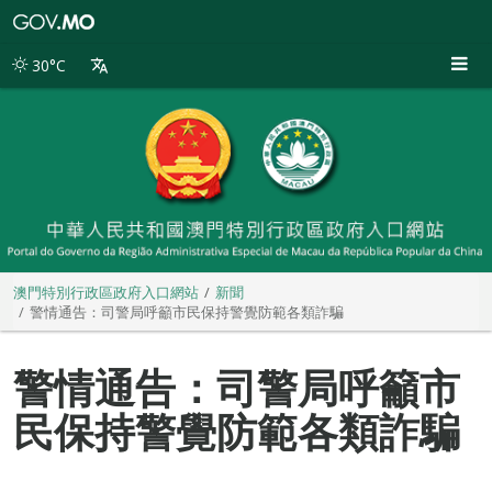
澳
門
特
30°C
別
行
政
區
政
府
入
口
網
站
澳門特別行政區政府入口網站
新聞
警情通告：司警局呼籲市民保持警覺防範各類詐騙
警情通告：司警局呼籲市
民保持警覺防範各類詐騙