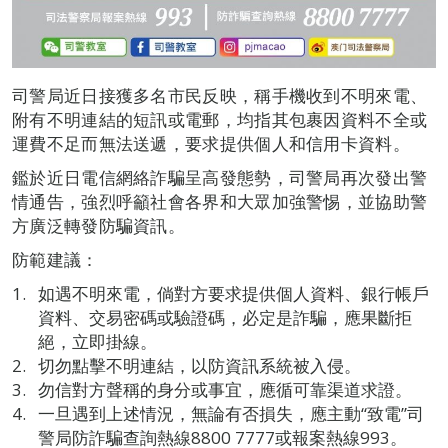
司警局近日接獲多名市民反映，稱手機收到不明來電、
附有不明連結的短訊或電郵，均指其包裹因資料不全或
運費不足而無法送遞，要求提供個人和信用卡資料。
鑑於近日電信網絡詐騙呈高發態勢，司警局再次發出警
情通告，強烈呼籲社會各界和大眾加強警惕，並協助警
方廣泛轉發防騙資訊。
防範建議：
如遇不明來電，倘對方要求提供個人資料、銀行帳戶
資料、交易密碼或驗證碼，必定是詐騙，應果斷拒
絕，立即掛線。
切勿點擊不明連結，以防資訊系統被入侵。
勿信對方聲稱的身分或事宜，應循可靠渠道求證。
一旦遇到上述情況，無論有否損失，應主動“致電”司
警局防詐騙查詢熱線8800 7777或報案熱線993。