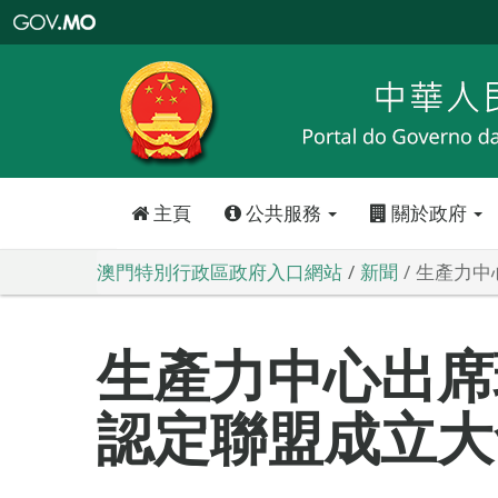
澳
門
特
別
行
政
區
政
府
入
口
網
站
主頁
公共服務
關於政府
澳門特別行政區政府入口網站
新聞
生產力中
生產力中心出席
認定聯盟成立大