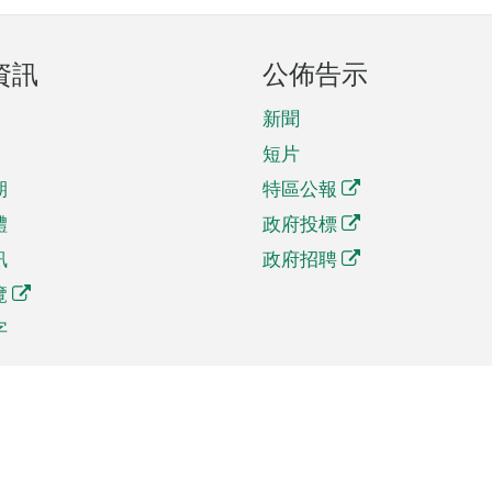
資訊
公佈告示
新聞
短片
期
特區公報
體
政府投標
訊
政府招聘
覽
字
及貿易
相關連結
資
手機應用程式目錄