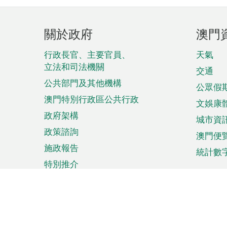
頁
關於政府
澳門
腳
菜
行政長官、主要官員、
天氣
立法和司法機關
單
交通
公共部門及其他機構
公眾假
澳門特別行政區公共行政
文娛康
政府架構
城市資
政策諮詢
澳門便
施政報告
統計數
特別推介
來澳旅遊
商務
計劃行程
貿易投