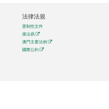
法律法規
憲制性文件
搜法易
澳門主要法例
國際公約