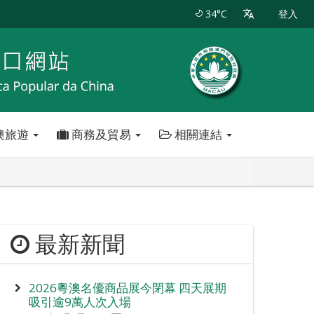
34°C
登入
澳旅遊
商務及貿易
相關連結
最新新聞
2026粵澳名優商品展今閉幕 四天展期
吸引逾9萬人次入場