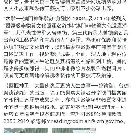
發佈會，書中兩位主角曾德衡與曾德榮向現場聽眾分享
其人生故事和製像工藝技巧，吸引不少公眾出席。
“木雕──澳門神像雕刻”分別於2008年及2017年被列入
“國家級非物質文化遺產名錄”與“澳門非物質文化遺產清
單”，其代表性傳承人曾德衡、第三代傳承人曾德榮皆具
出色的工藝造詣和豐富的人生經歷。為更好保護和弘揚
這項非物質文化遺產，澳門檔案館於數年前開展有關的
口述訪談工作，後經整理成書，全面、深入地呈現兩位
造像者的豐富人生經歷及其精湛的神像雕刻工藝。書內
還收錄多幅難得一見的神佛雕像照片及製作過程圖片，
讀者可更直觀地瞭解佛像製作的工藝技巧及細節。
《藝匠神工：大昌佛像店裏的人生故事──曾德衡、曾德
榮訪談錄》的出版，除了能與廣大讀者分享澳門檔案館
的相關口述歷史成果之外，亦有助於該項非物質文化遺
產的進一步推廣與傳承。該書每本售價140澳門元，可
於塔石廣場澳門檔案館選購。查詢可於辦公時間致電
2859 2919 或電郵至readingroom.ah@icm.gov.mo。