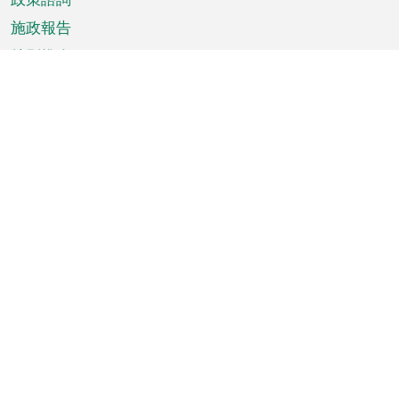
施政報告
特別推介
澳門資訊
天氣
交通
公眾假期
文娛康體
城市資訊
澳門便覽
統計數字
公佈告示
新聞