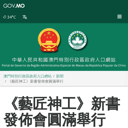
澳
門
特
34°C
別
行
政
區
政
府
入
口
網
站
澳門特別行政區政府入口網站
新聞
《藝匠神工》新書發佈會圓滿舉行
《藝匠神工》新書
發佈會圓滿舉行