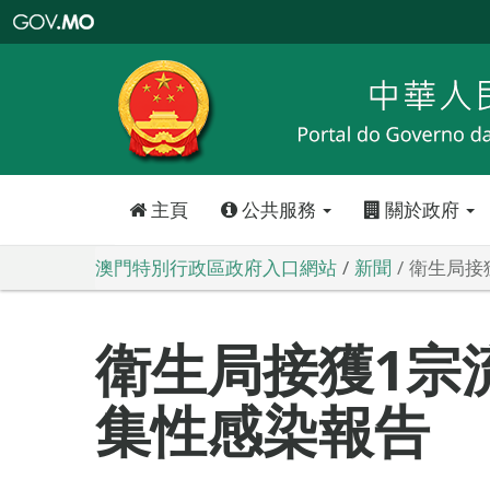
澳
門
特
別
行
政
區
政
府
入
口
網
站
主頁
公共服務
關於政府
澳門特別行政區政府入口網站
新聞
衛生局接
衛生局接獲1宗
集性感染報告