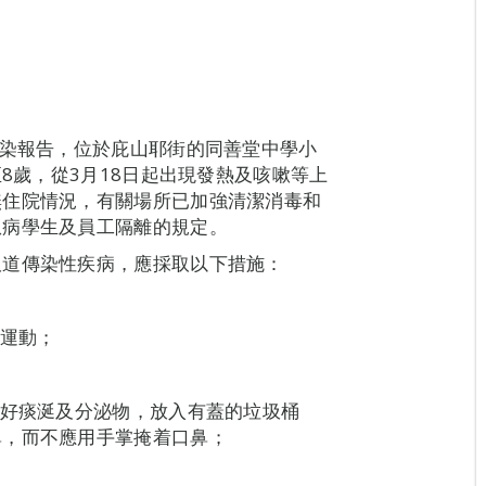
感染報告，位於庇山耶街的同善堂中學小
至8歲，從3月18日起出現發熱及咳嗽等上
無住院情況，有關場所已加強清潔消毒和
患病學生及員工隔離的規定。
吸道傳染性疾病，應採取以下措施：
做運動；
包好痰涎及分泌物，放入有蓋的垃圾桶
鼻，而不應用手掌掩着口鼻；