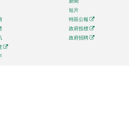
新聞
短片
期
特區公報
體
政府投標
訊
政府招聘
覽
字
及貿易
相關連結
資
手機應用程式目錄
貿會展
社交媒體目錄
商機和服務
專題網站目錄
訊
RSS訂閱目錄
權
表格下載