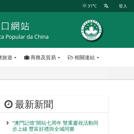
31°C
登入
澳旅遊
商務及貿易
相關連結
最新新聞
“澳門記憶”開站七周年 雙重慶祝活動同
步上線 豐富好禮與全城同樂