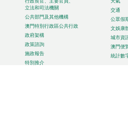
菜
行政長官、主要官員、
天氣
立法和司法機關
單
交通
公共部門及其他機構
公眾假
澳門特別行政區公共行政
文娛康
政府架構
城市資
政策諮詢
澳門便
施政報告
統計數
特別推介
來澳旅遊
商務
計劃行程
貿易投
觀光
澳門經
娛樂消閒
中小企
購物
市場資
節日盛事
知識產