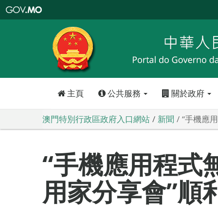
澳
門
特
別
行
政
區
政
府
入
口
網
站
主頁
公共服務
關於政府
澳門特別行政區政府入口網站
新聞
“手機應
“手機應用程式
用家分享會”順