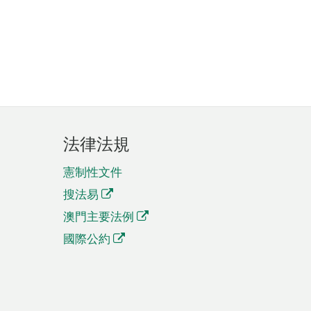
法律法規
憲制性文件
搜法易
澳門主要法例
國際公約