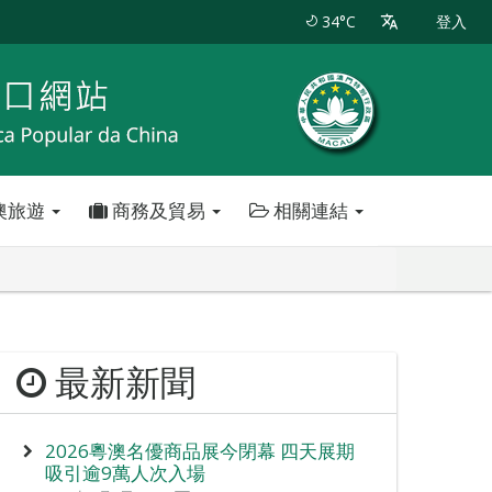
34°C
登入
澳旅遊
商務及貿易
相關連結
最新新聞
2026粵澳名優商品展今閉幕 四天展期
吸引逾9萬人次入場