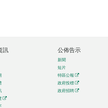
資訊
公佈告示
新聞
短片
期
特區公報
體
政府投標
訊
政府招聘
覽
字