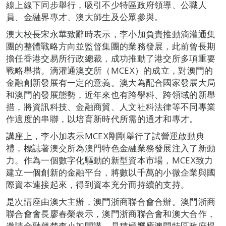
線上線下同步舉行，吸引不少特區政府領導、公職人
員、金融界專才、澳大師生及公眾參與。
澳大校長宋永華致辭時表示，李小加負責推動滴灌通集
團的整體戰略方向並監督集團的業務發展，此前曾長期
擔任香港交易所行政總裁，成功推動了港交所多項重要
戰略舉措。滴灌通澳交所（MCEX）的成立，對澳門的
金融創新發展有一定的意義。澳大為配合國家發展大局
和澳門的發展態勢，近年來也有跨學科、跨領域的新舉
措，將資訊科技、金融商貿、人文社科法律等不同專業
作適度的串聯，以培育新時代所需的通才和專才。
講座上，李小加表示MCEX剛剛舉行了試營運啟動典
禮，標誌著澳交所為澳門特色金融業務發展注入了新動
力。作為一個數字化驅動的新型資本市場，MCEX致力
建立一個創新的金融平台，將數以千萬的小微企業與國
際資本連接起來，得到資本充分而持續的支持。
是次講座由澳大主辦，澳門浙商聯合會合辦。澳門浙商
聯合會會長廖春榮表示，澳門浙商聯合會和澳大合作，
邀請金融翹楚李小加開講，是積極響應澳門特區政府提