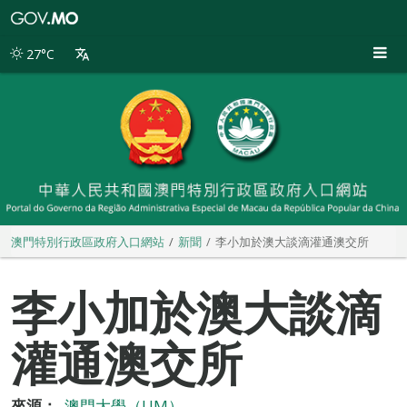
澳
門
特
27°C
別
行
政
區
政
府
入
口
網
站
澳門特別行政區政府入口網站
新聞
李小加於澳大談滴灌通澳交所
李小加於澳大談滴
灌通澳交所
來源：
澳門大學（UM）