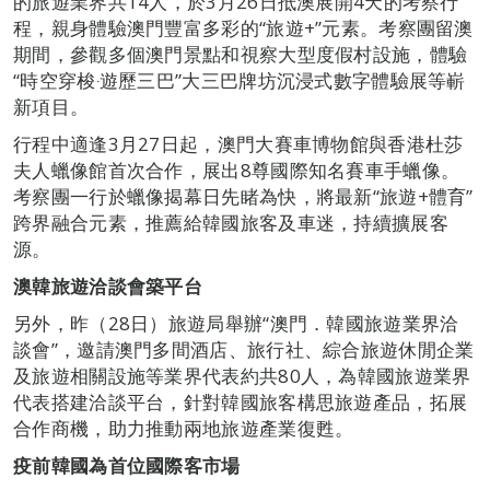
的旅遊業界共14人，於3月26日抵澳展開4天的考察行
程，親身體驗澳門豐富多彩的“旅遊+”元素。考察團留澳
期間，參觀多個澳門景點和視察大型度假村設施，體驗
“時空穿梭‧遊歷三巴”大三巴牌坊沉浸式數字體驗展等嶄
新項目。
行程中適逢3月27日起，澳門大賽車博物館與香港杜莎
夫人蠟像館首次合作，展出8尊國際知名賽車手蠟像。
考察團一行於蠟像揭幕日先睹為快，將最新“旅遊+體育”
跨界融合元素，推薦給韓國旅客及車迷，持續擴展客
源。
澳韓旅遊洽談會築平台
另外，昨（28日）旅遊局舉辦“澳門．韓國旅遊業界洽
談會”，邀請澳門多間酒店、旅行社、綜合旅遊休閒企業
及旅遊相關設施等業界代表約共80人，為韓國旅遊業界
代表搭建洽談平台，針對韓國旅客構思旅遊產品，拓展
合作商機，助力推動兩地旅遊產業復甦。
疫前韓國為首位國際客市場