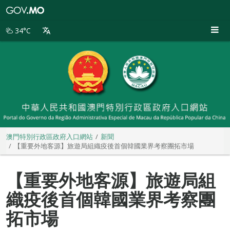
澳
門
特
34°C
別
行
政
區
政
府
入
口
網
站
澳門特別行政區政府入口網站
新聞
【重要外地客源】旅遊局組織疫後首個韓國業界考察團拓市場
【重要外地客源】旅遊局組
織疫後首個韓國業界考察團
拓市場