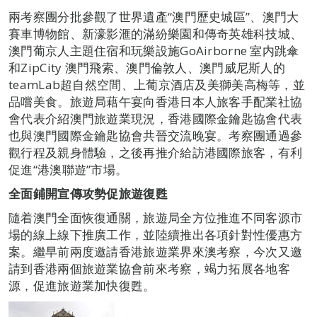
兩考察團分批參觀了世界遺產“澳門歷史城區”、澳門大
賽車博物館、新濠影滙的滿紛樂園和傳奇英雄科技城、
澳門葡京人主題住宿和玩樂設施GoAirborne 室内跳傘
和ZipCity 澳門飛索、澳門倫敦人、澳門威尼斯人的
teamLab超自然空間、上葡京酒店及美獅美高梅等，並
品嚐美食。旅遊局藉午宴向香港日本人旅客手配業社協
會代表介紹澳門旅遊業現況，香港國際金鑰匙協會代表
也與澳門國際金鑰匙協會共晉交流晚宴。考察團通過參
觀行程及親身體驗，之後再推介給訪港國際旅客，有利
促進“港澳聯遊”市場。
全面鋪開宣傳攻勢促旅遊復甦
隨着澳門全面恢復通關，旅遊局全方位推進不同客源市
場的線上線下推廣工作，並陸續推出各項針對性優惠方
案。繼早前兩度邀請香港旅遊業界來澳考察，今次又邀
請到香港兩個旅遊業協會前來考察，竭力拓展各地客
源，促進旅遊業加快復甦。