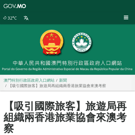
澳
門
特
32°C
別
行
政
區
政
府
入
口
網
站
澳門特別行政區政府入口網站
新聞
【吸引國際旅客】旅遊局再組織兩香港旅業協會來澳考察
【吸引國際旅客】旅遊局再
組織兩香港旅業協會來澳考
察