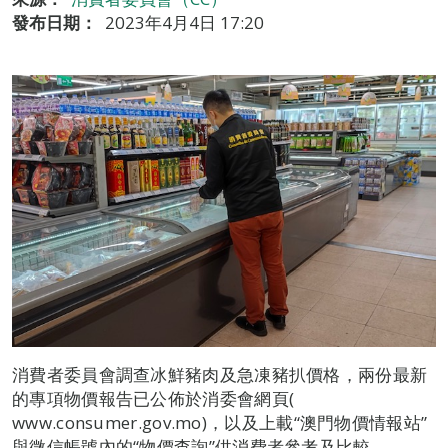
發布日期：
2023年4月4日 17:20
消費者委員會調查冰鮮豬肉及急凍豬扒價格，兩份最新
的專項物價報告已公佈於消委會網頁(
www.consumer.gov.mo)，以及上載“澳門物價情報站”
與微信帳號內的“物價查詢”供消費者參考及比較。