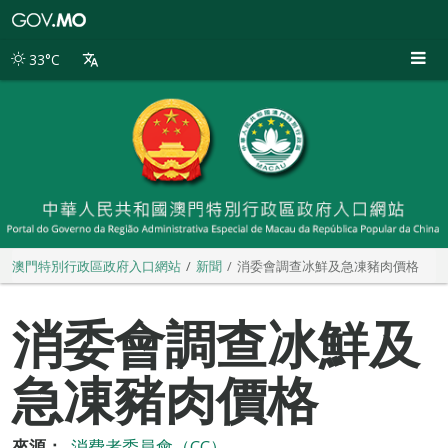
澳
門
特
33°C
別
行
政
區
政
府
入
口
網
站
澳門特別行政區政府入口網站
新聞
消委會調查冰鮮及急凍豬肉價格
消委會調查冰鮮及
急凍豬肉價格
來源：
消費者委員會（CC）