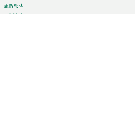
施政報告
特別推介
澳門資訊
天氣
交通
公眾假期
文娛康體
城市資訊
澳門便覽
統計數字
公佈告示
新聞