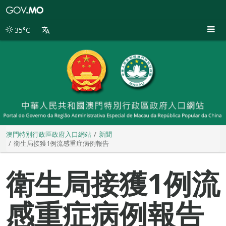
澳
門
特
35°C
別
行
政
區
政
府
入
口
網
站
澳門特別行政區政府入口網站
新聞
衛生局接獲1例流感重症病例報告
衛生局接獲1例流
感重症病例報告