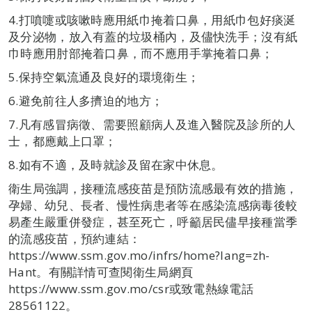
4.​打噴嚏或咳嗽時應用紙巾掩着口鼻，用紙巾包好痰涎
及分泌物，放入有蓋的垃圾桶內，及儘快洗手；沒有紙
巾時應用肘部掩着口鼻，而不應用手掌掩着口鼻；
5.​保持空氣流通及良好的環境衛生；
6.​避免前往人多擠迫的地方；
7.​凡有感冒病徵、需要照顧病人及進入醫院及診所的人
士，都應戴上口罩；
8.​如有不適，及時就診及留在家中休息。
衛生局強調，接種流感疫苗是預防流感最有效的措施，
孕婦、幼兒、長者、慢性病患者等在感染流感病毒後較
易產生嚴重併發症，甚至死亡，呼籲居民儘早接種當季
的流感疫苗，預約連結：
https://www.ssm.gov.mo/infrs/home?lang=zh-
Hant。有關詳情可查閱衛生局網頁
https://www.ssm.gov.mo/csr或致電熱線電話
28561122。