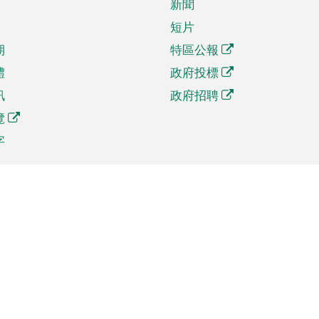
新聞
短片
期
特區公報
體
政府投標
訊
政府招聘
覽
字
及貿易
相關連結
資
手機應用程式目錄
貿會展
社交媒體目錄
商機和服務
專題網站目錄
訊
RSS訂閱目錄
權
表格下載