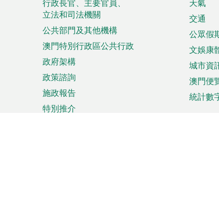
菜
行政長官、主要官員、
天氣
立法和司法機關
單
交通
公共部門及其他機構
公眾假
澳門特別行政區公共行政
文娛康
政府架構
城市資
政策諮詢
澳門便
施政報告
統計數
特別推介
來澳旅遊
商務
計劃行程
貿易投
觀光
澳門經
娛樂消閒
中小企
購物
市場資
節日盛事
知識產