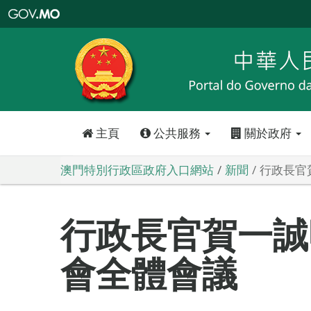
澳
門
特
別
行
政
區
政
府
入
口
網
站
主頁
公共服務
關於政府
澳門特別行政區政府入口網站
新聞
行政長官
行政長官賀一誠
會全體會議