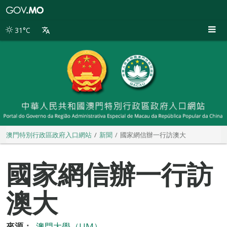
澳
門
特
31°C
別
行
政
區
政
府
入
口
網
站
澳門特別行政區政府入口網站
新聞
國家網信辦一行訪澳大
國家網信辦一行訪
澳大
來源：
澳門大學（UM）