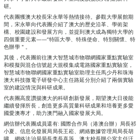
研。
代表團獲澳大校長宋永華等熱情接待。參觀大學展館期
間，宋永華向代表團介紹了澳大的歷史沿革、學術架
構、校園建設和發展方向，並提到澳大成為獨特大學的
四個重要元素——“特區大學、特殊使命、特別關懷、特
色辦學＂。
其後，代表團前往澳大智慧城市物聯網國家重點實驗室
和模擬與混合信號超大規模集成電路國家重點實驗室，
智慧城市物聯網國家重點實驗室助理主任馬少丹和珠海
澳大科技微電子研發中心主任路延分別介紹了兩個實驗
室的建設情況與科研成果。
代表團高度讚揚澳大的科研創新發展，期望澳大日後能
繼續發揮所長，創造更多高質量科研成果和培養更多愛
國愛澳專才，助力澳門融入國家發展大局。
網信辦代表團成員還有: 國際合作局（港澳台辦）局長祁
小夏、信息化發展局局長王崧、網絡數據管理局局長胡
嘯、網絡法治局局長李長喜等。澳大校長辦公室主任汪