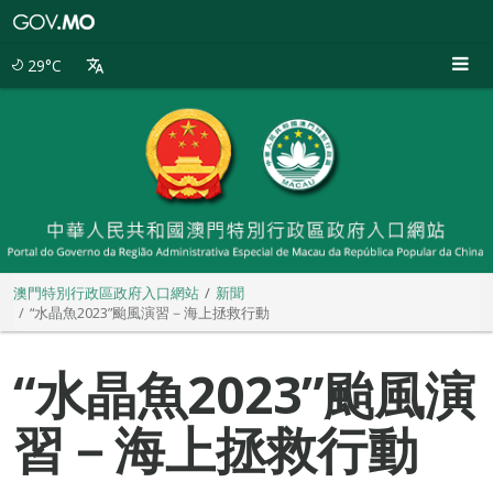
澳
門
特
29°C
別
行
政
區
政
府
入
口
網
站
澳門特別行政區政府入口網站
新聞
“水晶魚2023”颱風演習－海上拯救行動
“水晶魚2023”颱風演
習－海上拯救行動