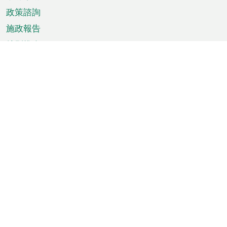
政策諮詢
施政報告
特別推介
澳門資訊
天氣
交通
公眾假期
文娛康體
城市資訊
澳門便覽
統計數字
公佈告示