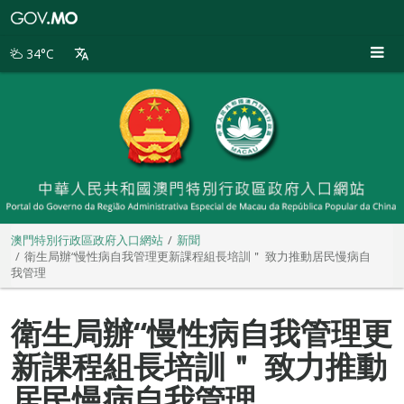
澳
門
特
34°C
別
行
政
區
政
府
入
口
網
站
澳門特別行政區政府入口網站
新聞
衛生局辦“慢性病自我管理更新課程組長培訓＂ 致力推動居民慢病自
我管理
衛生局辦“慢性病自我管理更
新課程組長培訓＂ 致力推動
居民慢病自我管理