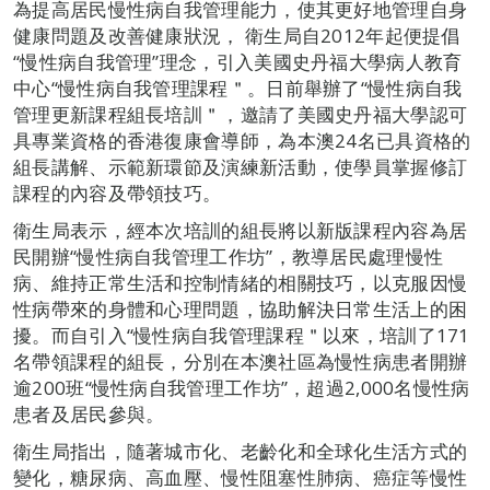
為提高居民慢性病自我管理能力，使其更好地管理自身
健康問題及改善健康狀況， 衛生局自2012年起便提倡
“慢性病自我管理”理念，引入美國史丹福大學病人教育
中心“慢性病自我管理課程＂。日前舉辦了“慢性病自我
管理更新課程組長培訓＂，邀請了美國史丹福大學認可
具專業資格的香港復康會導師，為本澳24名已具資格的
組長講解、示範新環節及演練新活動，使學員掌握修訂
課程的內容及帶領技巧。
衛生局表示，經本次培訓的組長將以新版課程內容為居
民開辦“慢性病自我管理工作坊”，教導居民處理慢性
病、維持正常生活和控制情緒的相關技巧，以克服因慢
性病帶來的身體和心理問題，協助解決日常生活上的困
擾。而自引入“慢性病自我管理課程＂以來，培訓了171
名帶領課程的組長，分別在本澳社區為慢性病患者開辦
逾200班“慢性病自我管理工作坊”，超過2,000名慢性病
患者及居民參與。
衛生局指出，隨著城市化、老齡化和全球化生活方式的
變化，糖尿病、高血壓、慢性阻塞性肺病、癌症等慢性