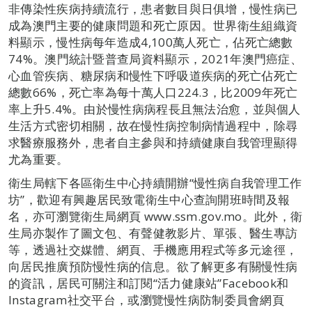
非傳染性疾病持續流行，患者數目與日俱增，慢性病已
成為澳門主要的健康問題和死亡原因。世界衛生組織資
料顯示，慢性病每年造成4,100萬人死亡，佔死亡總數
74%。澳門統計暨普查局資料顯示，2021年澳門癌症、
心血管疾病、糖尿病和慢性下呼吸道疾病的死亡佔死亡
總數66%，死亡率為每十萬人口224.3，比2009年死亡
率上升5.4%。由於慢性病病程長且無法治愈，並與個人
生活方式密切相關，故在慢性病控制病情過程中，除尋
求醫療服務外，患者自主參與和持續健康自我管理顯得
尤為重要。
衛生局轄下各區衛生中心持續開辦“慢性病自我管理工作
坊”，歡迎有興趣居民致電衛生中心查詢開班時間及報
名，亦可瀏覽衛生局網頁 www.ssm.gov.mo。此外，衛
生局亦製作了圖文包、有聲健教影片、單張、醫生專訪
等，透過社交媒體、網頁、手機應用程式等多元途徑，
向居民推廣預防慢性病的信息。欲了解更多有關慢性病
的資訊，居民可關注和訂閱“活力健康站”Facebook和
Instagram社交平台，或瀏覽慢性病防制委員會網頁