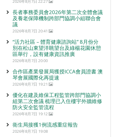
2026年8月7日 22:27
長者事務委員會2026年第二次全體會議
及養老保障機制跨部門協調小組聯合會
議
2026年8月7日 20:41
“活力社區 – 體育健康諮詢站” 8月份分
別在松山東望洋眺望台及綠楊花園休憩
區舉行，設有健康資訊推廣
2026年8月7日 20:00
合作區產業發展局獲授ICCA會員證書 澳
琴會展國際化再提速
2026年8月7日 19:21
優化在建及維保工程監管跨部門協調小
組第二次會議 梳理已入住樓宇外牆維修
防火安全監管流程
2026年8月7日 19:12
衛生局接獲1例流感重症報告
2026年8月7日 19:08