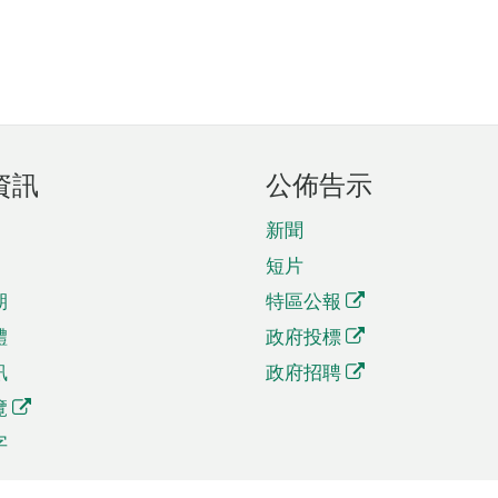
資訊
公佈告示
新聞
短片
期
特區公報
體
政府投標
訊
政府招聘
覽
字