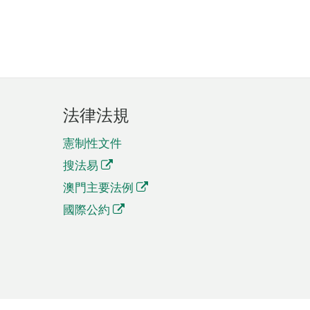
法律法規
憲制性文件
搜法易
澳門主要法例
國際公約