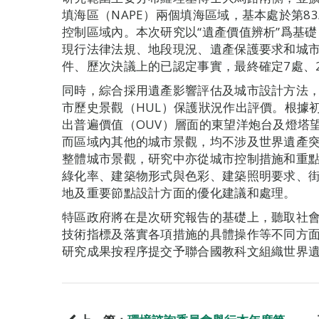
填海區（NAPE）兩個填海區域，基本處於第83
控制區域內。本次研究以“遺產價值辨析”爲基
現行法律法規、地段現況、遺產保護要求和城
件、歷次決議上的已認定事實，最終確定7處、
同時，綜合採用遺產影響評估及城市設計方法，
市歷史景觀（HUL）保護狀況作出評價。根據
出普遍價值（OUV）層面的東望洋炮台及燈塔
而區域內其他的城市景觀，均不涉及世界遺產突
整體城市景觀，研究中亦從城市控制措施和重
綠化率、建築物形式與色彩、建築照明要求、
地及重要節點設計方面的優化建議和處理。
特區政府將在是次研究報告的基礎上，聽取社
技術指標及落實各項措施的具體操作等不同方
研究成果按程序提交予聯合國教科文組織世界