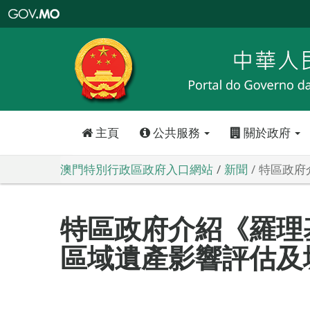
澳
門
特
別
行
政
區
政
府
入
口
網
站
主頁
公共服務
關於政府
澳門特別行政區政府入口網站
新聞
特區政府
特區政府介紹《羅理
區域遺產影響評估及