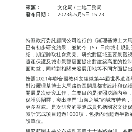
來源：
文化局 / 土地工務局
發布日期：
2023年5月5日 15:23
特區政府委託顧問公司進行的《羅理基博士大
已有初步研究結果，並於今（5）日向城市規劃
紹，期望聽取社會意見。研究對區域重要景觀
遺產保護及城市景觀層面提出對建築高度的控
面助益，同時對相關未發展用地等不同方面提
按照2021年聯合國教科文組織第44屆世界遺
對沿羅理基博士大馬路街區開展都市設計和保
開展是次研究工作，主要目的是按照決議內容
保護與闡釋，突出澳門“山海之城”的城市特色
更多益處。是次研究的團隊成員包括國家文物
累計完成項目超過1000項，包括內地超過半
護單位。
研究範圍主要分布羅理基博士大馬路兩側，並擴