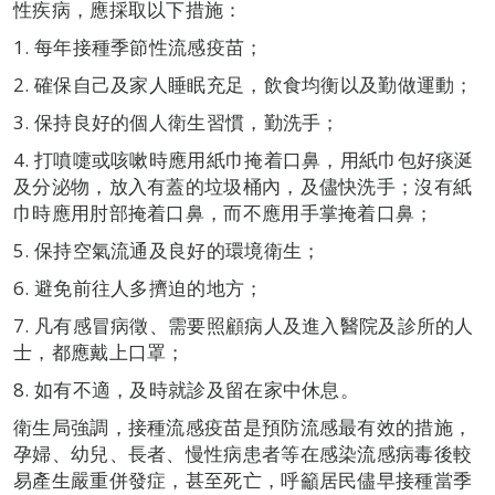
性疾病，應採取以下措施：
1. 每年接種季節性流感疫苗；
2. 確保自己及家人睡眠充足，飲食均衡以及勤做運動；
3. 保持良好的個人衛生習慣，勤洗手；
4. 打噴嚏或咳嗽時應用紙巾掩着口鼻，用紙巾包好痰涎
及分泌物，放入有蓋的垃圾桶內，及儘快洗手；沒有紙
巾時應用肘部掩着口鼻，而不應用手掌掩着口鼻；
5. 保持空氣流通及良好的環境衛生；
6. 避免前往人多擠迫的地方；
7. 凡有感冒病徵、需要照顧病人及進入醫院及診所的人
士，都應戴上口罩；
8. 如有不適，及時就診及留在家中休息。
衛生局強調，接種流感疫苗是預防流感最有效的措施，
孕婦、幼兒、長者、慢性病患者等在感染流感病毒後較
易產生嚴重併發症，甚至死亡，呼籲居民儘早接種當季