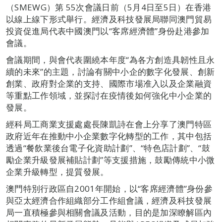
（SMEWG）第 55次會議日前（5月4日至5日）在香港
以線上線下形式舉行。經濟及科技發展局聯同澳門貿易
投資促進局代表中國澳門以“客席經濟體”身份赴港參加
會議。
會議期間，與會代表圍繞本年度“為各方創造具韌性且永
續的未來”的主題，討論有關中小企的數字化發展、創新
創業、政府對企業的支持、國際市場准入以及企業融資
等重點工作領域，並探討在疫情後如何強化中小企業的
發展。
經科局工商業支援處處長陳凱詩在會上分享了澳門特區
政府近年在推動中小企業數字化轉型的工作，其中包括
透過“餐飲業後台電子化資助計劃”、“特色店計劃”、“鼓
勵企業升級發展補貼計劃”等支援措施，鼓勵傳統中小微
企業升級轉型，提質發展。
澳門特別行政區自2001年開始，以“客席經濟體”身份參
與亞太經濟合作組織部分工作組會議，經濟及科技發展
局一直積極參與相關會議及活動，目的是加深瞭解區內