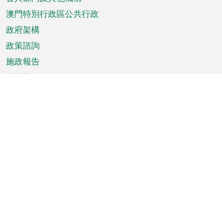
單
澳門特別行政區公共行政
政府架構
政策諮詢
施政報告
特別推介
澳門資訊
天氣
交通
公眾假期
文娛康體
城市資訊
澳門便覽
統計數字