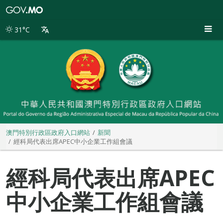
澳
門
特
31°C
別
行
政
區
政
府
入
口
網
站
澳門特別行政區政府入口網站
新聞
經科局代表出席APEC中小企業工作組會議
經科局代表出席APEC
中小企業工作組會議