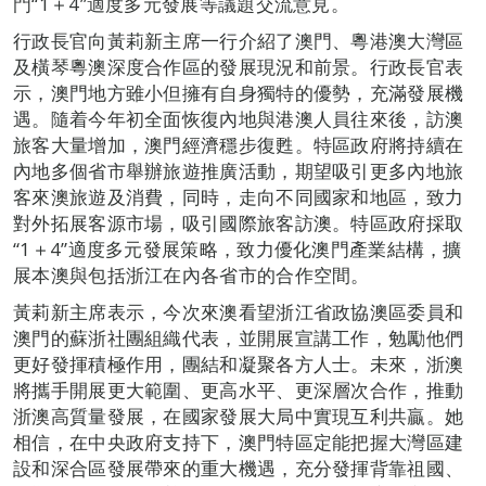
門“1＋4”適度多元發展等議題交流意見。
行政長官向黃莉新主席一行介紹了澳門、粵港澳大灣區
及橫琴粵澳深度合作區的發展現況和前景。行政長官表
示，澳門地方雖小但擁有自身獨特的優勢，充滿發展機
遇。隨着今年初全面恢復內地與港澳人員往來後，訪澳
旅客大量增加，澳門經濟穩步復甦。特區政府將持續在
內地多個省市舉辦旅遊推廣活動，期望吸引更多內地旅
客來澳旅遊及消費，同時，走向不同國家和地區，致力
對外拓展客源市場，吸引國際旅客訪澳。特區政府採取
“1＋4”適度多元發展策略，致力優化澳門產業結構，擴
展本澳與包括浙江在內各省市的合作空間。
黃莉新主席表示，今次來澳看望浙江省政協澳區委員和
澳門的蘇浙社團組織代表，並開展宣講工作，勉勵他們
更好發揮積極作用，團結和凝聚各方人士。未來，浙澳
將攜手開展更大範圍、更高水平、更深層次合作，推動
浙澳高質量發展，在國家發展大局中實現互利共贏。她
相信，在中央政府支持下，澳門特區定能把握大灣區建
設和深合區發展帶來的重大機遇，充分發揮背靠祖國、