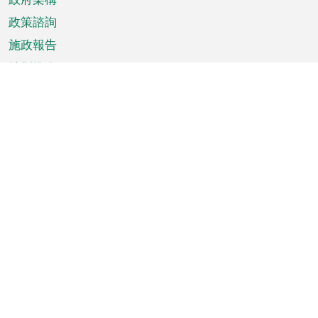
政策諮詢
施政報告
特別推介
澳門資訊
天氣
交通
公眾假期
文娛康體
城市資訊
澳門便覽
統計數字
公佈告示