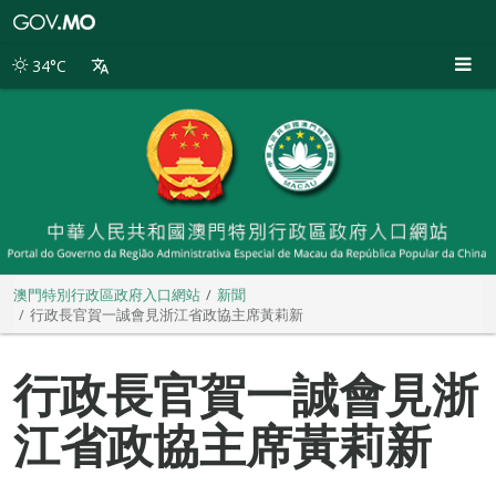
澳
門
特
34°C
別
行
政
區
政
府
入
口
網
站
澳門特別行政區政府入口網站
新聞
行政長官賀一誠會見浙江省政協主席黃莉新
行政長官賀一誠會見浙
江省政協主席黃莉新