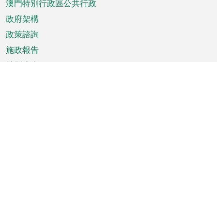
澳門特別行政區公共行政
政府架構
政策諮詢
施政報告
特別推介
澳門資訊
天氣
交通
公眾假期
文娛康體
城市資訊
澳門便覽
統計數字