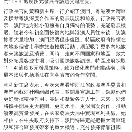
門“1＋4”適度多元發展等議題交流意見。
行政長官向黃莉新主席一行介紹了澳門、粵港澳大灣區
及橫琴粵澳深度合作區的發展現況和前景。行政長官表
示，澳門地方雖小但擁有自身獨特的優勢，充滿發展機
遇。隨着今年初全面恢復內地與港澳人員往來後，訪澳
旅客大量增加，澳門經濟穩步復甦。特區政府將持續在
內地多個省市舉辦旅遊推廣活動，期望吸引更多內地旅
客來澳旅遊及消費，同時，走向不同國家和地區，致力
對外拓展客源市場，吸引國際旅客訪澳。特區政府採取
“1＋4”適度多元發展策略，致力優化澳門產業結構，擴
展本澳與包括浙江在內各省市的合作空間。
黃莉新主席表示，今次來澳看望浙江省政協澳區委員和
澳門的蘇浙社團組織代表，並開展宣講工作，勉勵他們
更好發揮積極作用，團結和凝聚各方人士。未來，浙澳
將攜手開展更大範圍、更高水平、更深層次合作，推動
浙澳高質量發展，在國家發展大局中實現互利共贏。她
相信，在中央政府支持下，澳門特區定能把握大灣區建
設和深合區發展帶來的重大機遇，充分發揮背靠祖國、