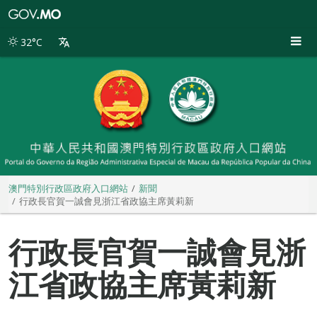
澳
門
特
32°C
別
行
政
區
政
府
入
口
網
站
澳門特別行政區政府入口網站
新聞
行政長官賀一誠會見浙江省政協主席黃莉新
行政長官賀一誠會見浙
江省政協主席黃莉新