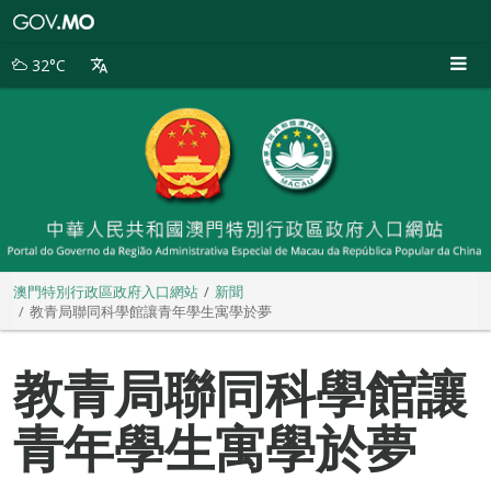
澳
門
特
32°C
別
行
政
區
政
府
入
口
網
站
澳門特別行政區政府入口網站
新聞
教青局聯同科學館讓青年學生寓學於夢
教青局聯同科學館讓
青年學生寓學於夢