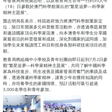
年發展局局長龔志明，以及教青局主管等一行約30人今
（18）日參觀於澳門科學館展出的“繁星追夢—科學家
精神主題展”。
龔志明局長表示，特區政府致力將澳門科學館重新定
位，除日常開展多元科普教育活動外，亦透過專題展覽
和邀請國家頂尖科學家蒞澳，向本澳青年和學生分享國
家最前沿的科普發展和成就，深化對國家的認同感，加
強學生未來報讀理工科目和投身各類科研技術項目的意
願。
教青局將組織中小學校及青年社團由即日起到7月2日參
觀“繁星追夢—科學家精神主題展”，共同了解中國科學
家為科技進步、民生改善及國家發展而奮鬥的事蹟及成
果，透過傳遞科學家精神，讓青少年在獲得知識的同
時，亦培養學生的家國情懷。預計活動可吸引超過
3,000名學生和青年參加。