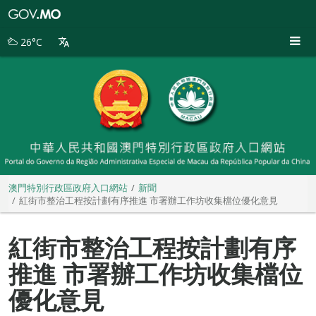
澳
門
特
26°C
別
行
政
區
政
府
入
口
網
站
澳門特別行政區政府入口網站
新聞
紅街市整治工程按計劃有序推進 市署辦工作坊收集檔位優化意見
紅街市整治工程按計劃有序
推進 市署辦工作坊收集檔位
優化意見