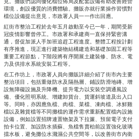
見。攤販們認同優化檔位佈局及配套設備有助改善經營
環境，創設優質的消費體驗。攤販亦就行業操作習慣對
檔位設備提出意見，市政署人員一一作出回應。
紅街市整治工程於去年五月啟動至今已一年，期間受新
冠疫情影響曾停工。市政署和承建商一直保持緊密溝
通，督促加派人手加班追趕工程進度。整體工程按計劃
有序推進，現正進行建築物結構建造和基礎加固工程等
重要工程節點，下階段將有序開展土建裝修、防水、電
力及供排水系統安裝工程等。
在工作坊上，市政署人員向攤販詳細介紹了街市內主要
整治項目，包括重做防水及隔熱層、鋪設防滑地磚、增
設無障礙設施及升降機、提升電力以安裝空調通風設
備、優化照明系統、增建卸貨台、貨運斜坡道及出入口
等。同時，亦因應魚檔、肉檔、菜檔、凍肉檔、冰鮮雞
檔以及雜貨檔等不同攤檔的運作需求重新配置檔內設施
設備，例如設置招牌連置物架及下拉簾、預留電子支付
拍卡位置、加設防水插蘇、魚檔售賣枱前設置強化玻璃
擋水板，避免攤位水濺濕公共空間等，以改善街市內衛