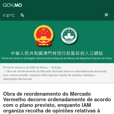
Portal
do
Governo
27°C
da
RAE
de
Macau
Portal do Governo da RAE de Macau
Notícias
Obra de reordenamento do Mercado Vermelho decorre ordenadamente de acordo
com o plano previsto, enquanto IAM organiza recolha de opiniões relativas à
optimização das bancas
Obra de reordenamento do Mercado
Vermelho decorre ordenadamente de acordo
com o plano previsto, enquanto IAM
organiza recolha de opiniões relativas à