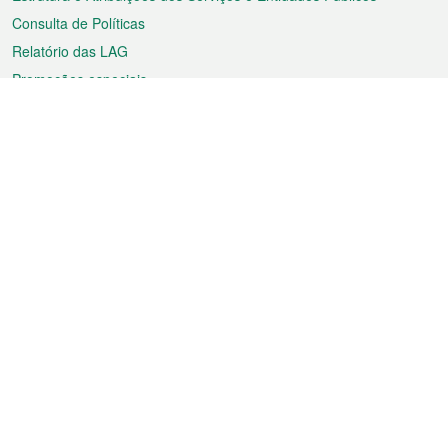
Consulta de Políticas
Relatório das LAG
Promoções especiais
Sobre a RAEM
Tempo
Transporte
Feriados
Cultura e lazer
Informação de Macau
Ficheiro sobre Macau
Estatísticas
Anúncios
Notícias