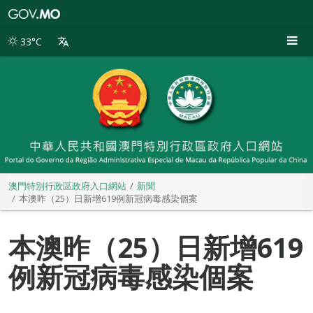
澳
門
特
33°C
別
行
政
區
政
府
入
口
網
站
澳門特別行政區政府入口網站
新聞
本澳昨（25）日新增619例新冠病毒感染個案
本澳昨（25）日新增619
例新冠病毒感染個案