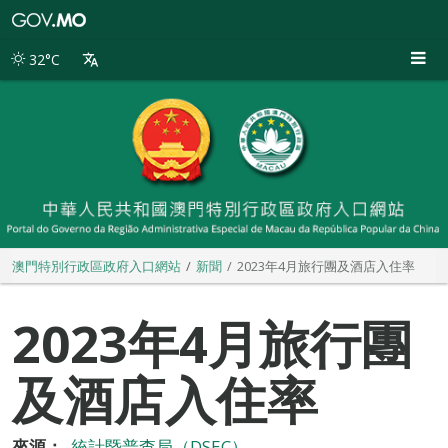
澳
門
特
32°C
別
行
政
區
政
府
入
口
網
站
澳門特別行政區政府入口網站
新聞
2023年4月旅行團及酒店入住率
2023年4月旅行團
及酒店入住率
來源：
統計暨普查局（DSEC）