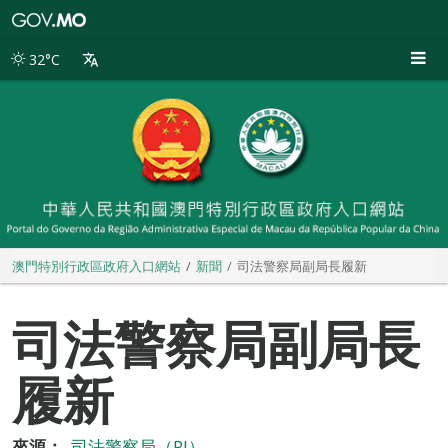
澳
門
特
32°C
別
行
政
區
政
府
入
口
網
站
澳門特別行政區政府入口網站
新聞
司法警察局副局長履新
司法警察局副局長
履新
來源：
司法警察局（PJ）