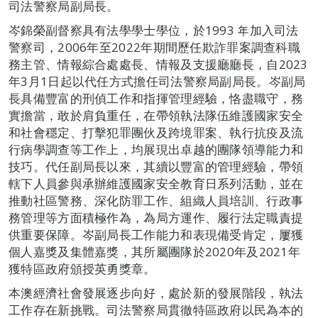
司法警察局副局長。
岑錦榮副督察具有法學學士學位，於1993 年加入司法
警察司，2006年至2022年期間歷任欺詐罪案調查科職
務主管、情報綜合處處長、情報及支援廳廳長，自2023
年3月1日起以代任方式擔任司法警察局副局長。岑副局
長具備豐富的刑偵工作和指揮管理經驗，恪盡職守，務
實擔當，敢於肩負重任，在帶領執法隊伍維護國家安全
和社會穩定、打擊犯罪團伙及跨境罪案、執行抗疫及流
行病學調查等工作上，均展現出卓越的團隊領導能力和
技巧。代任副局長以來，其續以豐富的管理經驗，帶領
轄下人員參與承辦維護國家安全教育日系列活動，並在
推動社區警務、深化防罪工作、組織人員培訓、行政事
務管理等方面積極作為，為局方運作、履行法定職責提
供重要保障。岑副局長工作能力和表現備受肯定，屢獲
個人嘉獎及集體嘉獎，其所屬團隊於2020年及2021年
獲特區政府頒授英勇獎章。
本澳經濟社會發展逐步向好，處於新的發展階段，執法
工作存在新挑戰。司法警察局貫徹特區政府以民為本的