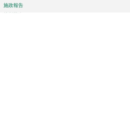
施政報告
特別推介
澳門資訊
天氣
交通
公眾假期
文娛康體
城市資訊
澳門便覽
統計數字
公佈告示
新聞