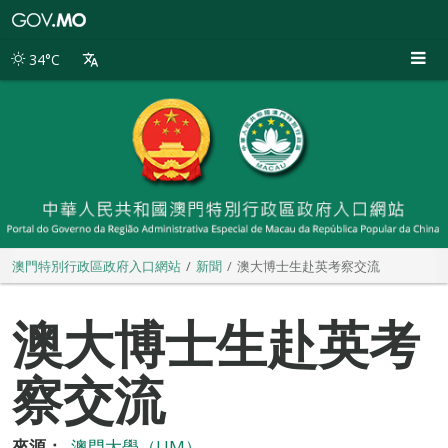
澳
門
特
34°C
別
行
政
區
政
府
入
口
網
站
澳門特別行政區政府入口網站
新聞
澳大博士生赴英考察交流
澳大博士生赴英考
察交流
來源：
澳門大學（UM）