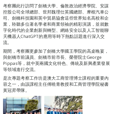
考察團此行訪問了劍橋大學、倫敦政治經濟學院、安謀
控股公司全球總部、世邦魏理仕英國總部、摩根汽車公
司、劍橋科技園和英中貿易協會這些世界知名高校和企
業，聆聽多位著名學者和商業領袖的精彩演講，並就數
字化時代的企業創新與轉型、網絡安全以及人工智能聊
天機器人ChatGPT的應用等時下熱點話題進行深入交
流。
期間，考察團更參加了劍橋大學國王學院的高桌晚宴，
與劍橋市前議員、劍橋市前市長、榮譽院士George
Pippas等，就中英兩國文化特色、傳統及新興產業發展
等領域進行交流。
是次專題考察工作坊是澳大工商管理博士課程的重要內
容之一，由該課程主任傅曉青教授和工商管理學院秘書
黃冠昇帶隊。