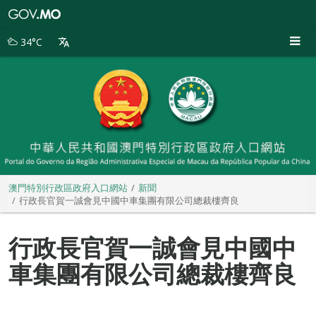
澳
門
特
34°C
別
行
政
區
政
府
入
口
網
站
澳門特別行政區政府入口網站
新聞
行政長官賀一誠會見中國中車集團有限公司總裁樓齊良
行政長官賀一誠會見中國中
車集團有限公司總裁樓齊良