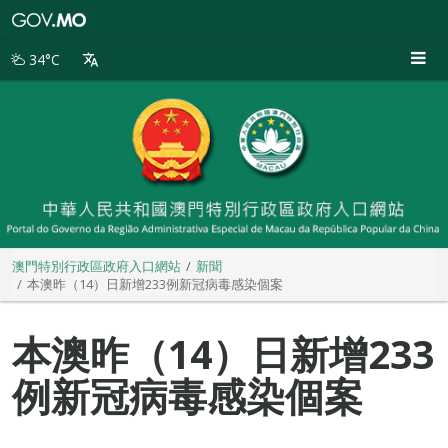
澳
門
特
34°C
別
行
政
區
政
府
入
口
網
站
澳門特別行政區政府入口網站
新聞
本澳昨（14）日新增233例新冠病毒感染個案
本澳昨（14）日新增233
例新冠病毒感染個案