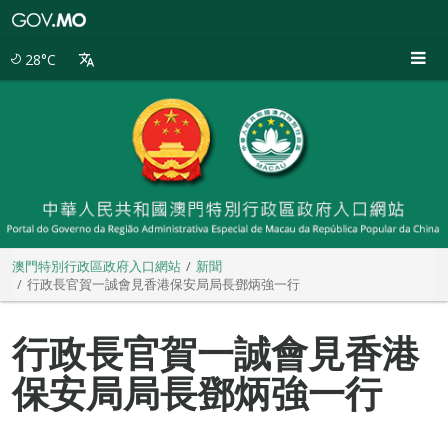
澳
門
特
28°C
別
行
政
區
政
府
入
口
網
站
澳門特別行政區政府入口網站
新聞
行政長官賀一誠會見香港保安局局長鄧炳強一行
行政長官賀一誠會見香港
保安局局長鄧炳強一行