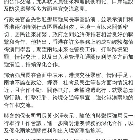
的合作交流，尤其就人員往來和通關便利化、口岸建設
及防災應變等多方面事宜交流意見。
行政長官首先歡迎鄧炳強局長率團訪澳，並表示澳門和
香港兩個特別行政區唇齒相依，兩地一直以來關係密
切，居民往來頻繁，政府之間始終保持着相當良好的聯
繫和合作。他指出，香港在許多事務上的成功經驗都值
得澳門學習，期望兩地未來在警務工作、打擊跨境犯
罪、情報交流，以及出入境管理和通關便利等多方面加
強溝通，持續深化合作。
鄧炳強局長在會面中表示，港澳交往緊密、情同手足，
兩地不論在政治、經濟、社會及民生等各方面均情況相
近，且合作不斷、關係良好。希望透過此行，就緊急應
變行動、打擊犯罪、跨境交通等事宜，強化港澳兩地的
合作和交流。
與會的保安司司長黃少澤表示，隨後將與鄧炳強局長一
行舉行工作會議，進一步商討港澳警務的深化合作，以
及優化兩地通關便利和出入境管理措施等。